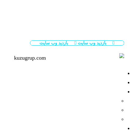
دسکتاپ
درگاه پرداخت: پشتیبانی از کارت‌های اعتباری بین‌المللی (Visa، MasterCard)
سطح امنیت: گواهی SSL فعال، فرم‌های ایمن، فایروال نرم‌افزاری
طراحی UI/UX: مدرن، کاربرپسند و متناسب با هویت برند Wasl
بازدید وب سایت
بازدید وب سایت
پلتفرم مورد استفاده:
سیستم مدیریت محتوای اختصاصی
زبان‌های برنامه‌نویسی:
HTML5، CSS3، JavaScript، PHP
ویژگی‌های کلیدی:
جستجوی پیشرفته املاک با فیلترهای هوشمند
رزرو و پرداخت آنلاین
پشتیبانی از زبان‌های انگلیسی و عربی
واکنش‌گرا (Responsive):
بله – سازگار با دستگاه‌های موبایل، تبلت و