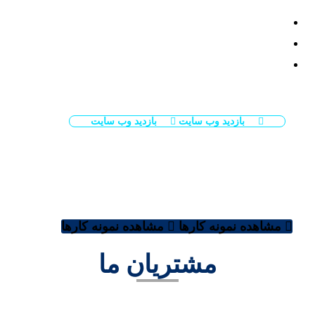
دسکتاپ
درگاه پرداخت:
پشتیبانی از کارت‌های اعتباری بین‌المللی (Visa، MasterCard)
سطح امنیت:
گواهی SSL فعال، فرم‌های ایمن، فایروال نرم‌افزاری
طراحی UI/UX:
مدرن، کاربرپسند و متناسب با هویت برند Wasl
بازدید وب سایت
بازدید وب سایت
مشاهده نمونه کارها
مشاهده نمونه کارها
مشتریان ما