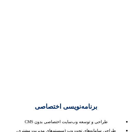
و سئو فعالیت خود را آغاز کرد.
ما با تمرکز بر کیفیت و نیازهای واقعی کسب‌وکارها،
همراه رشد دیجیتال آن‌ها بوده‌ایم.
تلاش ما ایجاد تجربه کاربری بی‌نظیر و افزایش
دیده‌شدن برندها در فضای آنلاین است.
امروز هیرمندوب نمادی از نوآوری، تخصص و اعتماد
در حوزه وب است.
برنامه‌نویسی اختصاصی
طراحی و توسعه وب‌سایت اختصاصی بدون CMS
طراحی سامانه‌های تحت وب (سیستم‌های مدیریت مشتری،