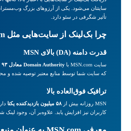
سایتتان می‌شود. یکی از آرزوهای بزرگ وب‌مستران
تأثیر شگرفی در سئو دارد.
چرا بک‌لینک از سایت‌هایی مثل MSN.com ارزشمند است؟
قدرت دامنه (DA) بالای MSN
سایت MSN.com با
Domain Authority معادل ۹۳
ی
که سایت شما توسط منابع معتبر توصیه شده و محتو
ترافیک فوق‌العاده بالا
MSN روزانه بیش از
۵۸ میلیون بازدیدکننده یکتا
دارد
کاربران نیز افزایش یابد. علاوه‌بر آن، وجود لینک 
معرفی MSN.com به عنوان منبع قدرتمند خبری