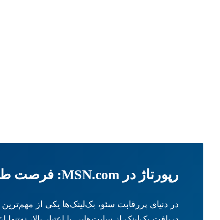
رپورتاژ در MSN.com: فرصت طلایی برای دریافت بک‌لینک از دامنه‌ای با اعتبار جهانی
در دنیای پررقابت سئو، بک‌لینک‌ها یکی از مهم‌تری