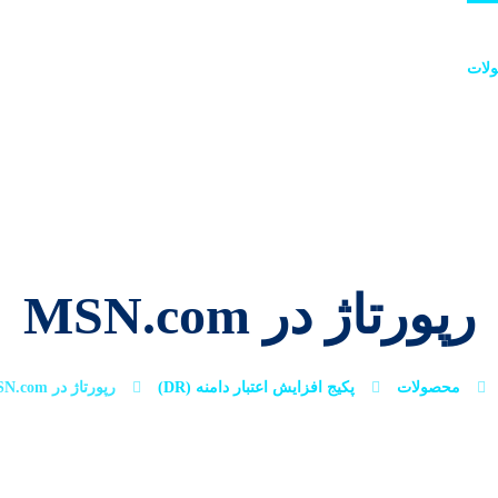
لات
خدمات
پروژه‌ها
وبلاگ
درباره ما
تماس با م
رپورتاژ در MSN.com
محصولات
پکیج افزایش اعتبار دامنه (DR)
رپورتاژ در MSN.com