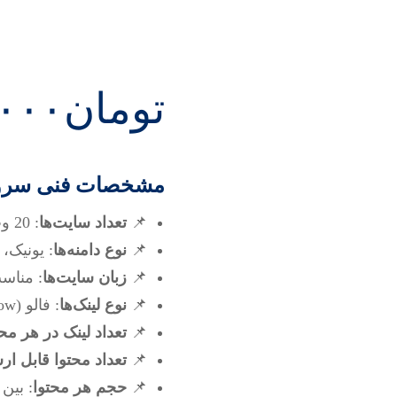
تومان
,۰۰۰
مشخصات فنی سروی
📌
تعداد سایت‌ها
: 20 وب‌سایت خارجی با دامین آتوریتی بالا
📌
نوع دامنه‌ها
: یونیک،
📌
زبان سایت‌ها
: مناس
📌
نوع لینک‌ها
: فالو (Dofollow)
📌
تعداد لینک در هر محت
📌
تعداد محتوا قابل ار
📌
حجم هر محتوا
: بین 500 تا 1000 کلم