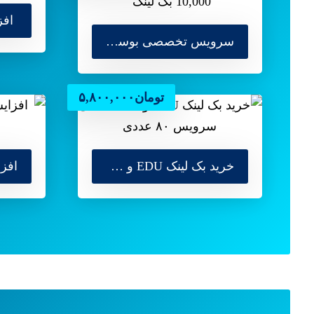
افزایش 
سرویس تخصصی بوستر – 10,000 بک لینک
تومان
۵,۸۰۰,۰۰۰
خرید بک لینک EDU و GOV دائمی سرویس ۸۰ عددی