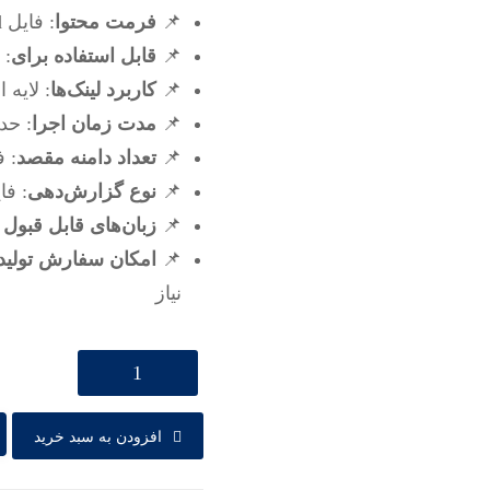
📌
فرمت محتوا
: فایل Word
📌
قابل استفاده برای
: 
📌
کاربرد لینک‌ها
: لایه 
📌
مدت زمان اجرا
: حداکثر 
📌
تعداد دامنه مقصد
: 
📌
نوع گزارش‌دهی
: فا
📌
زبان‌های قابل قبول 
📌
امکان سفارش تولید 
نیاز
افزودن به سبد خرید