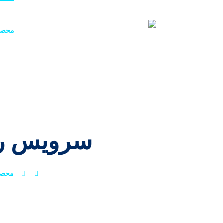
صفحه اصلی
محصو
سرویس رپورتاژ در 0
محصو