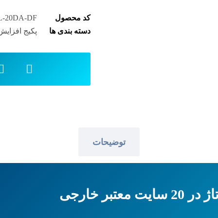
کد محصول
L-20DA-DF
دسته بندی ها
پکیج افزایش ا
توضیحات
بر خارجی