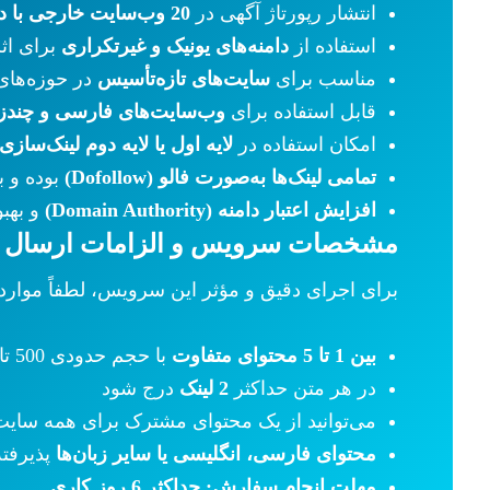
انتشار رپورتاژ آگهی در
20 وب‌سایت خارجی با دامین آتوریتی (DA) بالا
استفاده از
دامنه‌های یونیک و غیرتکراری
برای اث
مناسب برای
سایت‌های تازه‌تأسیس
در حوزه‌های
قابل استفاده برای
وب‌سایت‌های فارسی و چندزب
امکان استفاده در
لایه اول یا لایه دوم لینک‌سازی
تمامی لینک‌ها به‌صورت فالو (Dofollow)
بوده و ب
افزایش اعتبار دامنه (Domain Authority)
و بهبو
مشخصات سرویس و الزامات ارسال ا
برای اجرای دقیق و مؤثر این سرویس، لطفاً موارد ز
بین 1 تا 5 محتوای متفاوت
با حجم حدودی 500 تا 1000 کلمه، حاوی لینک‌ها، در قالب فایل Word
در هر متن حداکثر
2 لینک
درج شود
می‌توانید از یک محتوای مشترک برای همه سایت‌ه
محتوای فارسی، انگلیسی یا سایر زبان‌ها
پذیرفت
مهلت انجام سفارش: حداکثر 6 روز کاری