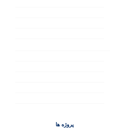
تولید محتوا
سئو تکنیکال
سئو خارجی
سئو داخلی
طراحی وب‌ سایت
UI/UX
آموزش طراحی سایت
تکنولوژی‌ها
طراحی فروشگاهی
وردپرس
پروژه ها