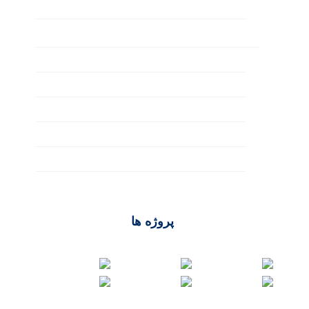
سئو داخلی
طراحی وب‌ سایت
UI/UX
آموزش طراحی سایت
تکنولوژی‌ها
طراحی فروشگاهی
وردپرس
پروژه ها