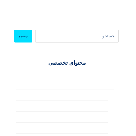
محتوای تخصصی
سئو و بهینه‌سازی
ابزارها و آنالیز
تولید محتوا
سئو تکنیکال
سئو خارجی