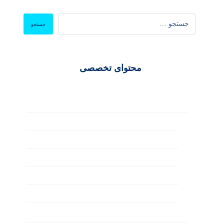
محتوای تخصصی
سئو و بهینه‌سازی
ابزارها و آنالیز
تولید محتوا
سئو تکنیکال
سئو خارجی
سئو داخلی
طراحی وب‌ سایت