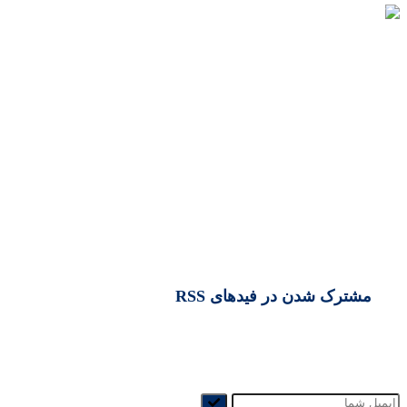
آموزش گام‌به‌گام طراحی سایت بدون
کدنویسی
خرداد 12, 1403
مشترک شدن در فیدهای RSS
برای دریافت خبرنامه ماهانه ایمیل خود را وارد کنید.