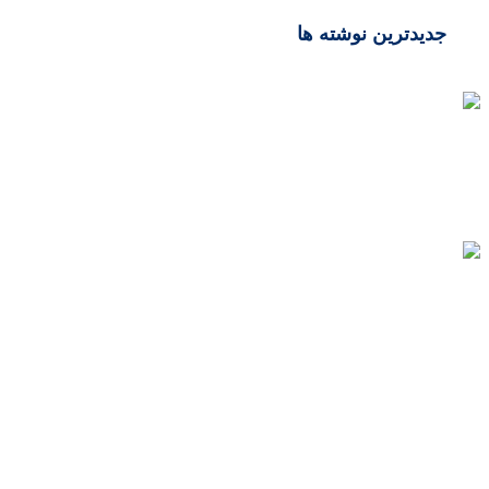
جدیدترین نوشته ها
تکنولوژی‌های محبوب طراحی سایت در ۲۰۲۵
خرداد 20, 1404
افزایش بازدید سایت بدون هزینه؟ این
تکنیک‌ها را امتحان کن!
خرداد 12, 1403