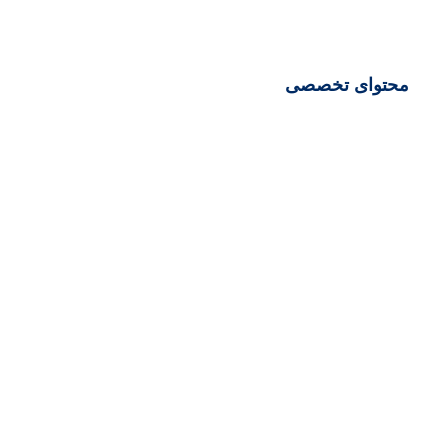
محتوای تخصصی
سئو و بهینه‌سازی
ابزارها و آنالیز
تولید محتوا
سئو تکنیکال
سئو خارجی
سئو داخلی
طراحی وب‌ سایت
UI/UX
آموزش طراحی سایت
تکنولوژی‌ها